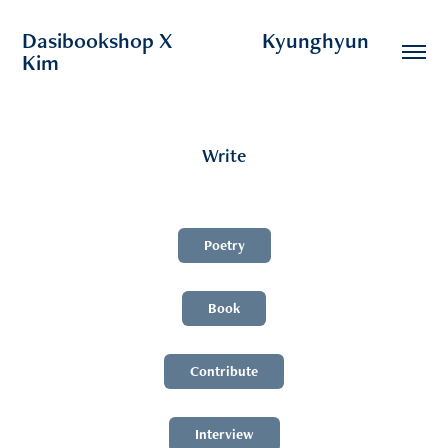
Dasibookshop X                  Kyunghyun 
Kim
Write
Poetry
Book
Contribute
Interview