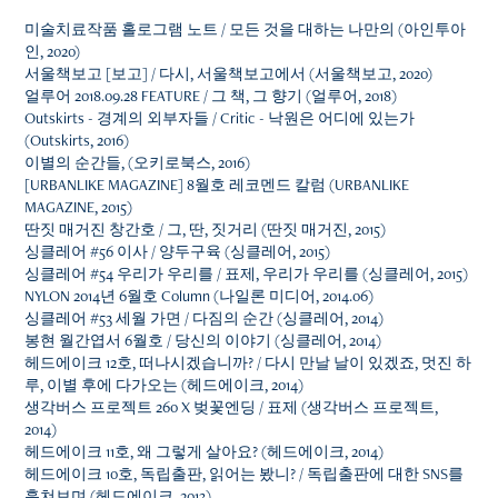
미술치료작품 홀로그램 노트 / 모든 것을 대하는 나만의 (아인투아
인, 2020)
서울책보고 [보고] / 다시, 서울책보고에서 (서울책보고, 2020)
얼루어 2018.09.28 FEATURE / 그 책, 그 향기 (얼루어, 2018)
Outskirts - 경계의 외부자들 / Critic - 낙원은 어디에 있는가
(Outskirts, 2016)
이별의 순간들, (오키로북스, 2016)
[URBANLIKE MAGAZINE] 8월호 레코멘드 칼럼 (URBANLIKE
MAGAZINE, 2015)
딴짓 매거진 창간호 / 그, 딴, 짓거리 (딴짓 매거진, 2015)
싱클레어 #56 이사 / 양두구육 (싱클레어, 2015)
싱클레어 #54 우리가 우리를 / 표제, 우리가 우리를 (싱클레어, 2015)
NYLON 2014년 6월호 Column (나일론 미디어, 2014.06)
싱클레어 #53 세월 가면 / 다짐의 순간 (싱클레어, 2014)
봉현 월간엽서 6월호 / 당신의 이야기 (싱클레어, 2014)
헤드에이크 12호, 떠나시겠습니까? / 다시 만날 날이 있겠죠, 멋진 하
루, 이별 후에 다가오는 (헤드에이크, 2014)
생각버스 프로젝트 260 X 벚꽃엔딩 / 표제 (생각버스 프로젝트,
2014)
헤드에이크 11호, 왜 그렇게 살아요? (헤드에이크, 2014)
헤드에이크 10호, 독립출판, 읽어는 봤니? / 독립출판에 대한 SNS를
훔쳐보며 (헤드에이크, 2013)