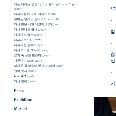
나는 너라는 문장 속으로 걸어 들어갔다 책갈피
*
(2018)
다시서점 에코백, 책싸개 (2018)
-
철마는 달리고 싶다 스티커 (2018)
다시 만난 시인 에코백, 액자 (2017)
다시 만나요 엽서 (2017)
참
다시서점 엽서 (2017)
다시채우시집 (2017)
-
다시서점 봉투 (2017)
다시 X 리효 책싸개 (2017)
참
글자 속 꽃밭 포스터 (2016)
신
시군이찌 (2016, 2017)
피치못 할 복숭아 뱃지, 스티커 (2016)
-
연어 뱃지 (2016)
다시 엽서 (2016)
다시 연필 (2016)
기
Press
Exhibition
Market