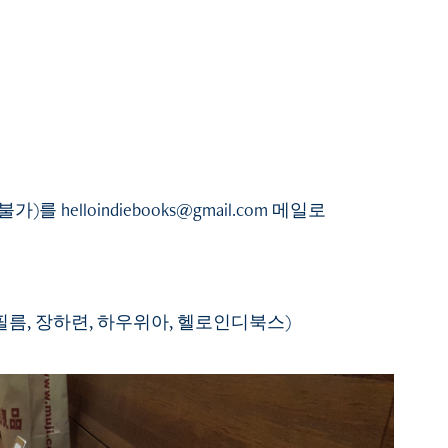
elloindiebooks@gmail.com 메일로
필름, 장하련, 하우위아, 헬로인디북스)