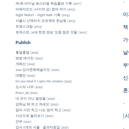
-
제1회 바이닐 페스티벌 독립출판 기획 (2017)
아워마인드 [사이의 값] 참여 작가 (2015)
이
Night Market + Night Walk 기획 (2014)
서울시 신택리지 프로젝트 한남동 (2013)
책
트랜스크립 (2013)
팟캐스트, 20대 헌정 방송 '요즘 젊은 것들' (2012)
가
Publish
날
흥얼흥얼 (2022)
방방 매거진 (2022)
부
개화산 (2022)
2022 강서문화예술지도 (2022)
대행진 (2022)
신
Do you mind if I open the window (2022)
도시의 나무 (2022)
혼
Peace_36 (2022)
내 것이 아닌 열망들 (2022)
-
감독님 뭐 하고 계세요 (2022)
엄마 사진 찍고 나는 엄마 찍고 (2022)
[
사선으로 둘러보기 (2022)
안부 (2021)
-
강서 n개의 서울 - 결과자료집 (2021)