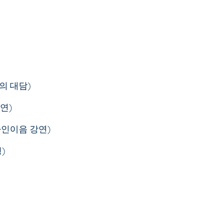
의 대담)
강연)
디자인이음 강연)
)