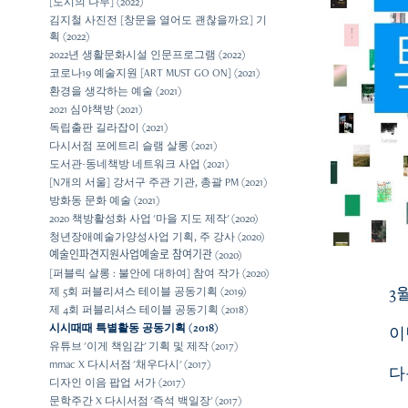
[도시의 나무] (2022)
김지철 사진전 [창문을 열어도 괜찮을까요] 기
획 (2022)
2022년 생활문화시설 인문프로그램 (2022)
코로나19 예술지원 [ART MUST GO ON] (2021)
환경을 생각하는 예술 (2021)
2021 심야책방 (2021)
독립출판 길라잡이 (2021)
다시서점 포에트리 슬램 살롱 (2021)
도서관-동네책방 네트워크 사업 (2021)
[N개의 서울] 강서구 주관 기관, 총괄 PM (2021)
방화동 문화 예술 (2021)
2020 책방활성화 사업 '마을 지도 제작' (2020)
청년장애예술가양성사업 기획, 주 강사 (2020)
예술인파견지원사업예술로 참여기관 (2020)
[퍼블릭 살롱 : 불안에 대하여] 참여 작가 (2020)
3
제 5회 퍼블리셔스 테이블 공동기획 (2019)
제 4회 퍼블리셔스 테이블 공동기획 (2018)
시시때때 특별활동 공동기획 (2018)
이
유튜브 '이게 책임감' 기획 및 제작 (2017)
mmac X 다시서점 '채우다시' (2017)
다
디자인 이음 팝업 서가 (2017)
문학주간 X 다시서점 '즉석 백일장' (2017)